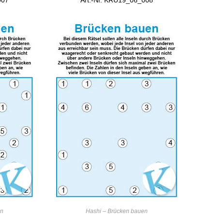
007
Art.-Nr. KRU19_06_008
RB
IN DEN WARENKORB
en
Hashi – Brücken bauen