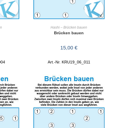
RB
IN DEN WARENKORB
en
Hashi – Brücken bauen
Brücken bauen
15,00
€
004
Art.-Nr. KRU19_06_011