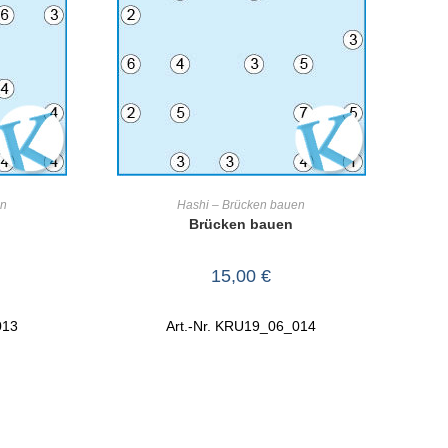
RB
IN DEN WARENKORB
en
Hashi – Brücken bauen
Brücken bauen
15,00
€
013
Art.-Nr. KRU19_06_014