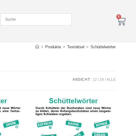
0
>
Produkte
>
Texträtsel
>
Schüttelwörter
ANSICHT:
12
24
ALLE