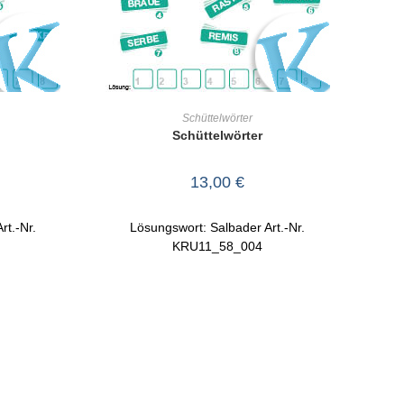
RB
IN DEN WARENKORB
Schüttelwörter
Schüttelwörter
13,00
€
rt.-Nr.
Lösungswort: Salbader Art.-Nr.
KRU11_58_004