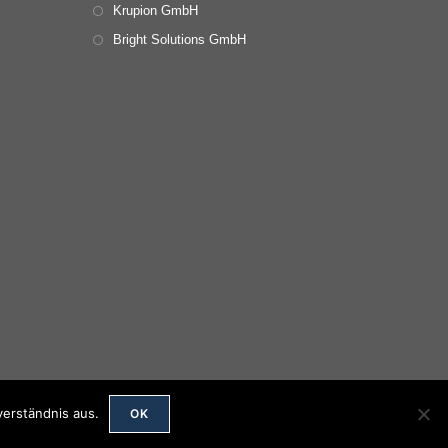
Krupion GmbH
Bright Solutions GmbH
verständnis aus.
OK