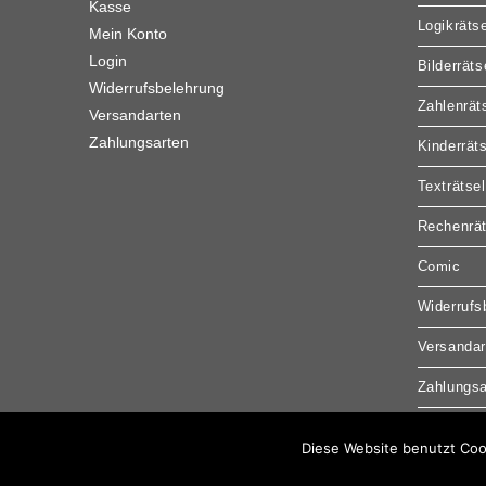
Kasse
Logikrätse
Mein Konto
Login
Bilderräts
Widerrufsbelehrung
Zahlenrät
Versandarten
Zahlungsarten
Kinderrät
Texträtsel
Rechenrät
Comic
Widerrufs
Versandar
Zahlungsa
Diese Website benutzt Coo