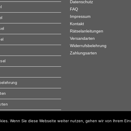
Datenschutz
l
FAQ
Impressum
el
Kontakt
sel
Rätselanleitungen
Versandarten
sel
Widerrufsbelehrung
Zahlungsarten
sel
belehrung
ten
rten
kies. Wenn Sie diese Webseite weiter nutzen, gehen wir von Ihrem Ein
Copyright 2026 - Krupion GmbH