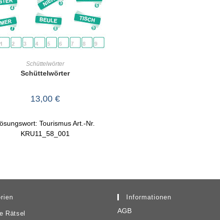
IN DEN WARENKORB
Schüttelwörter
Schüttelwörter
13,00
€
ösungswort: Tourismus Art.-Nr.
KRU11_58_001
rien
Informationen
AGB
e Rätsel