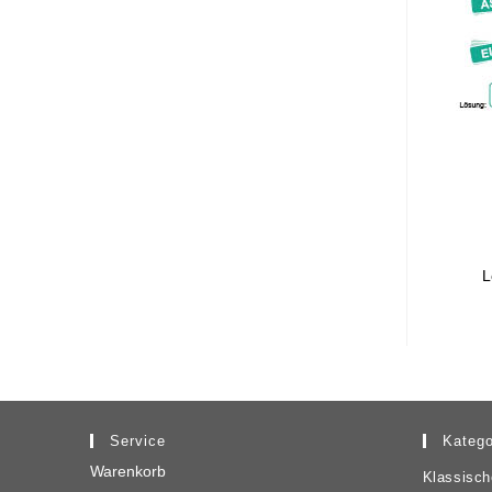
L
Service
Katego
Warenkorb
Klassisch