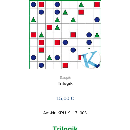
IN DEN WARENKORB
Trilogik
Trilogik
15,00
€
Art.-Nr. KRU19_17_006