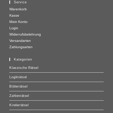
Art.-Nr. KRU19_17_014
IN DEN WARENKORB
Trilogik
Trilogik