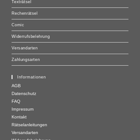
13,00
€
Art.-Nr. KRU19_17_015