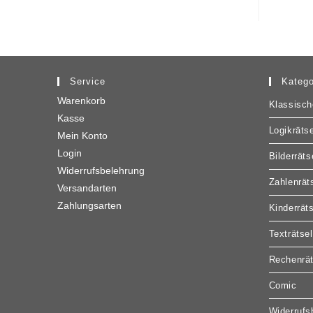
Service
Katego
Warenkorb
Klassisch
Kasse
Logikrätse
Mein Konto
Login
Bilderräts
Widerrufsbelehrung
Zahlenrät
Versandarten
Zahlungsarten
Kinderrät
Texträtsel
Rechenrät
Comic
Widerrufs