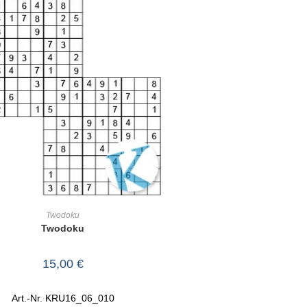
IN DEN WARENKORB
Twodoku
Twodoku
15,00
€
Art.-Nr. KRU16_06_010