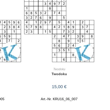
RB
IN DEN WARENKORB
Twodoku
Twodoku
15,00
€
005
Art.-Nr. KRU16_06_007