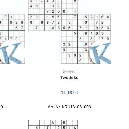
RB
IN DEN WARENKORB
Twodoku
Twodoku
15,00
€
001
Art.-Nr. KRU16_06_003