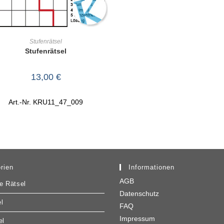
IN DEN WARENKORB
Stufenrätsel
Stufenrätsel
13,00
€
Art.-Nr. KRU11_47_009
rien
Informationen
AGB
e Rätsel
Datenschutz
l
FAQ
Impressum
el