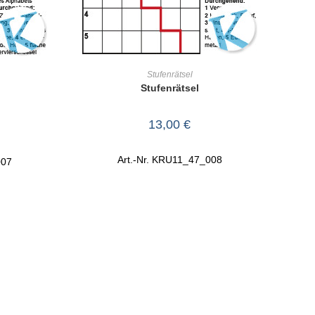
IN DEN WARENKORB
RB
Stufenrätsel
Stufenrätsel
13,00
€
Art.-Nr. KRU11_47_008
007