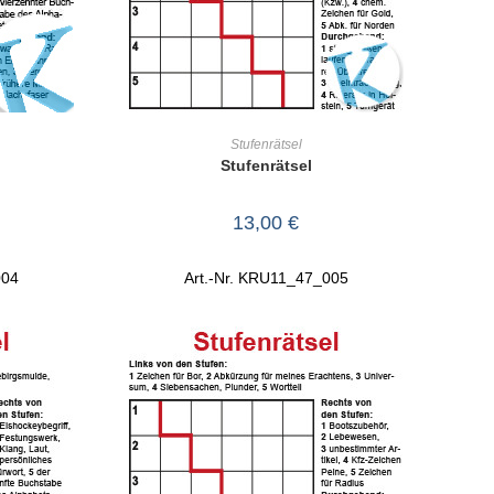
RB
IN DEN WARENKORB
Stufenrätsel
Stufenrätsel
13,00
€
004
Art.-Nr. KRU11_47_005