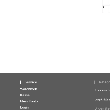
Service
Katego
Warenkorb
Klassisch
Kasse
Logikrätse
Mein Konto
Login
Bilderräts