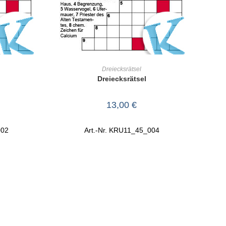
RB
IN DEN WARENKORB
Dreiecksrätsel
Dreiecksrätsel
13,00
€
002
Art.-Nr. KRU11_45_004