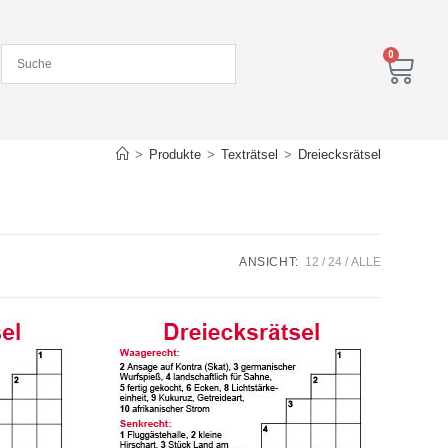
0
>
Produkte
>
Texträtsel
>
Dreiecksrätsel
ANSICHT:
12
24
ALLE