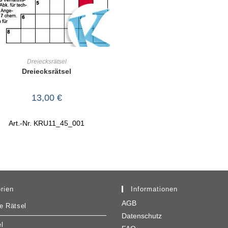
IN DEN WARENKORB
Dreiecksrätsel
Dreiecksrätsel
13,00
€
Art.-Nr. KRU11_45_001
rien
Informationen
AGB
e Rätsel
Datenschutz
l