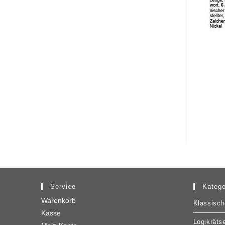
Service
Katego
Warenkorb
Klassisch
Kasse
Logikrätse