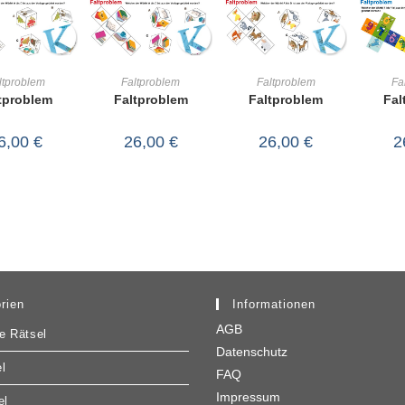
IN DEN
IN DEN
IN DEN
ltproblem
Faltproblem
Faltproblem
Fa
tproblem
Faltproblem
Faltproblem
Fal
RENKORB
WARENKORB
WARENKORB
WA
6,00
€
26,00
€
26,00
€
2
rien
Informationen
AGB
e Rätsel
Datenschutz
l
FAQ
Impressum
el