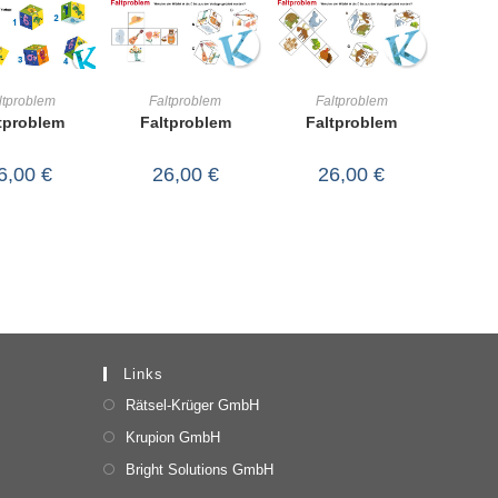
IN DEN
IN DEN
IN DEN
Faltproblem
Faltproblem
ltproblem
Faltproblem
Faltproblem
tproblem
WARENKORB
WARENKORB
RENKORB
26,00
€
26,00
€
6,00
€
Links
Rätsel-Krüger GmbH
Krupion GmbH
Bright Solutions GmbH