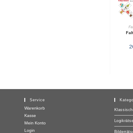
Fa
Fal
WA
2
Service
Katego
Warenkorb
Klassisch
Kasse
Logikrätse
Mein Konto
Login
Bilderräts