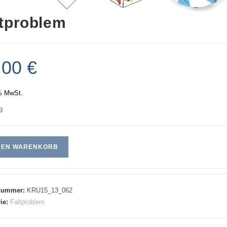
ltproblem
,00
€
% MwSt.
g
 DEN WARENKORB
lnummer:
KRU15_13_062
ie:
Faltproblem