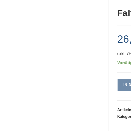
Fa
26
exkl. 7
Vorräti
IN
Artike
Kategor