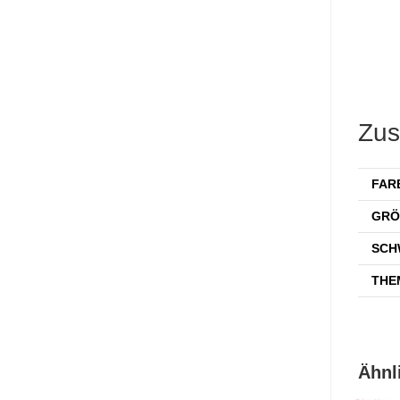
Zus
FAR
GRÖ
SCH
THE
Ähnl