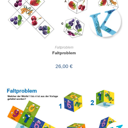
IN DEN WARENKORB
Faltproblem
Faltproblem
26,00
€