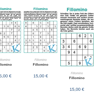
IN DEN
IN DEN
illomino
Fillomino
llomino
Fillomino
RENKORB
WARENKORB
IN DEN
Fillomino
5,00
€
15,00
€
Fillomino
WARENKORB
15,00
€