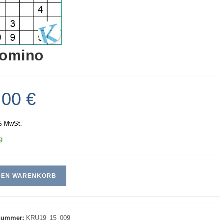
lomino
,00
€
% MwSt.
g
 DEN WARENKORB
lnummer:
KRU19_15_009