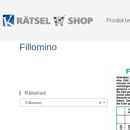
Produkte
Fillomino
Rätselart
Fillomino
×