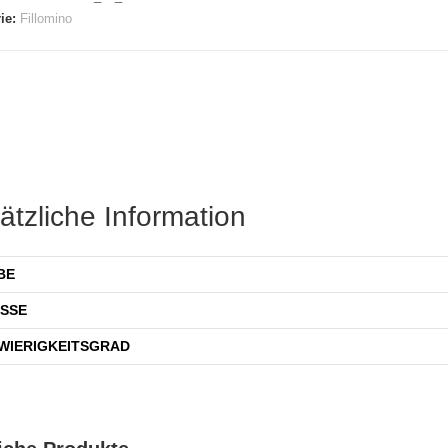
ie:
Fillomino
ätzliche Information
BE
SSE
WIERIGKEITSGRAD