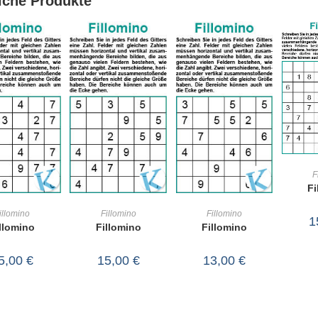
iche Produkte
F
Fi
WA
IN DEN
IN DEN
IN DEN
illomino
Fillomino
Fillomino
1
llomino
Fillomino
Fillomino
RENKORB
WARENKORB
WARENKORB
5,00
€
15,00
€
13,00
€