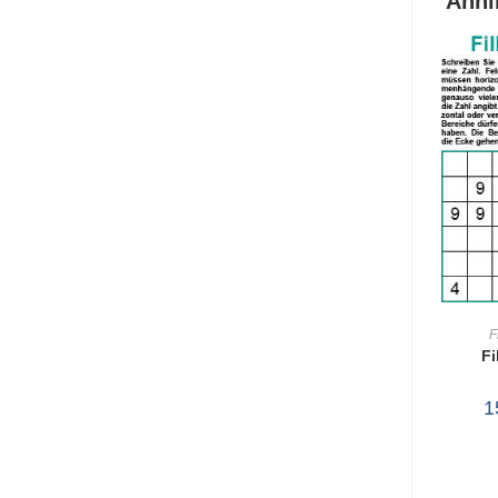
Ähnl
F
Fi
WA
1