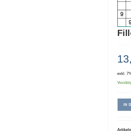
Fil
13
exkl. 7
Vorräti
IN
Artike