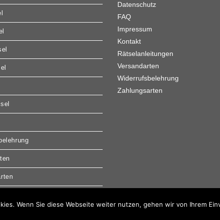
Datenschutz
l
FAQ
Impressum
el
Kontakt
sel
Rätselanleitungen
Versandarten
sel
Widerrufsbelehrung
Zahlungsarten
sel
belehrung
ten
rten
kies. Wenn Sie diese Webseite weiter nutzen, gehen wir von Ihrem Ein
Copyright 2026 - Krupion GmbH