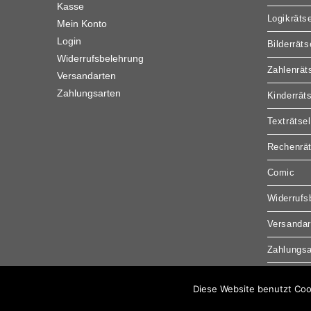
Kasse
Logikrätse
Mein Konto
Login
Bilderräts
Widerrufsbelehrung
Zahlenrät
Versandarten
Zahlungsarten
Kinderrät
Texträtsel
Rechenrät
Comic
Widerrufs
Versandar
Zahlungsa
Diese Website benutzt Coo