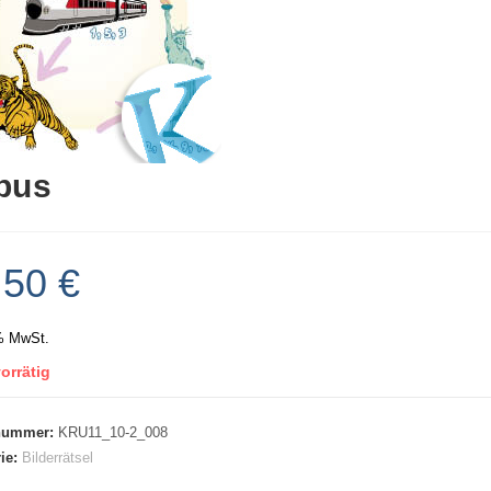
bus
,50
€
% MwSt.
orrätig
lnummer:
KRU11_10-2_008
ie:
Bilderrätsel