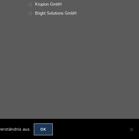
Krupion GmbH
Bright Solutions GmbH
verständnis aus.
OK