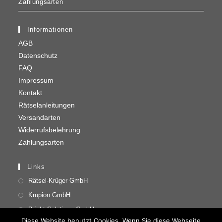
Zahlungsarten
Informationen
AGB
Datenschutz
FAQ
Impressum
Kontakt
Rätselanleitungen
Versandarten
Widerrufsbelehrung
Zahlungsarten
Links
Rätsel-Krüger GmbH
Krupion GmbH
Bright Solutions GmbH
Diese Website benutzt Cookies. Wenn Sie diese Webseite