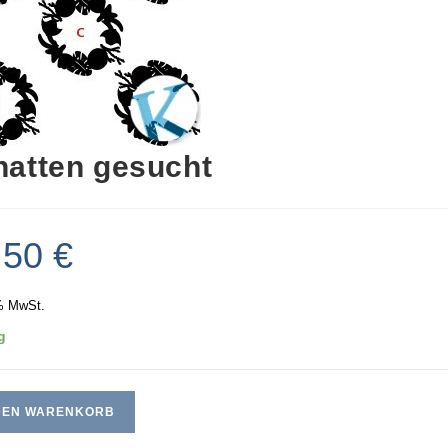
hatten gesucht
,50
€
% MwSt.
g
 DEN WARENKORB