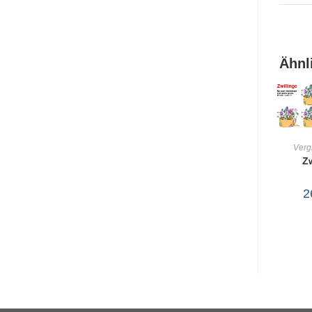
Ähnl
Verg
Z
WA
2