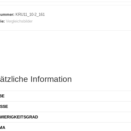
lnummer:
KRU11_10-2_161
ie:
Vergleichsbilder
ätzliche Information
BE
SSE
WIERIGKEITSGRAD
MA