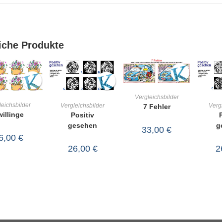
iche Produkte
IN DEN
Vergleichsbilder
IN DEN
IN DEN
leichsbilder
Vergleichsbilder
Verg
7 Fehler
WARENKORB
willinge
Positiv
RENKORB
WARENKORB
WA
gesehen
g
33,00
€
6,00
€
26,00
€
2