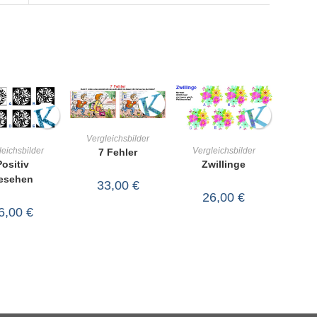
IN DEN
Vergleichsbilder
IN DEN
IN DEN
Vergleichsbilder
leichsbilder
7 Fehler
WARENKORB
Zwillinge
Positiv
WARENKORB
RENKORB
esehen
33,00
€
26,00
€
6,00
€