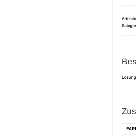
Artike
Katego
Bes
Lösung
Zus
FAR