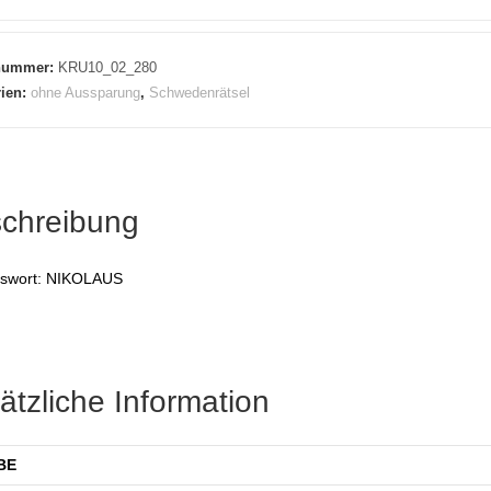
lnummer:
KRU10_02_280
rien:
ohne Aussparung
,
Schwedenrätsel
chreibung
swort: NIKOLAUS
ätzliche Information
BE