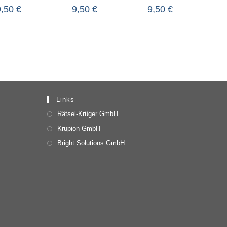
9,50
€
9,50
€
9,50
€
Links
Rätsel-Krüger GmbH
Krupion GmbH
Bright Solutions GmbH