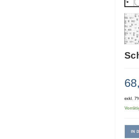
Sc
68
exkl. 7
Vorräti
IN