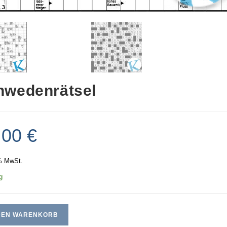
hwedenrätsel
,00
€
% MwSt.
g
 DEN WARENKORB