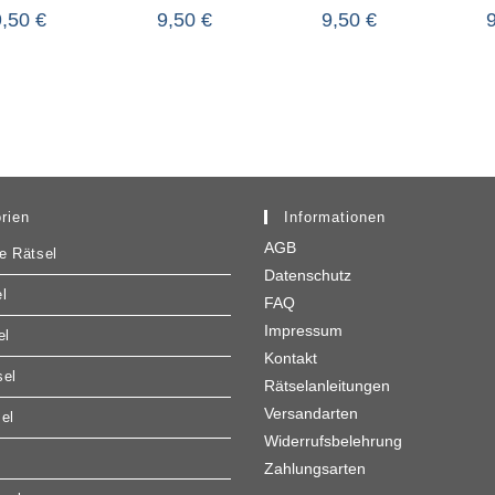
9,50
€
9,50
€
9,50
€
rien
Informationen
AGB
e Rätsel
Datenschutz
l
FAQ
Impressum
el
Kontakt
sel
Rätselanleitungen
Versandarten
sel
Widerrufsbelehrung
Zahlungsarten