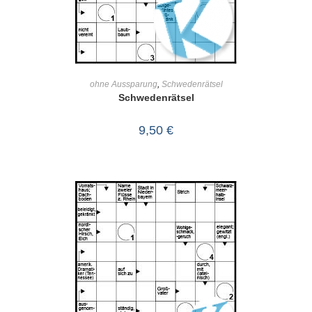
IN DEN WARENKORB
ohne Aussparung
,
Schwedenrätsel
Schwedenrätsel
9,50
€