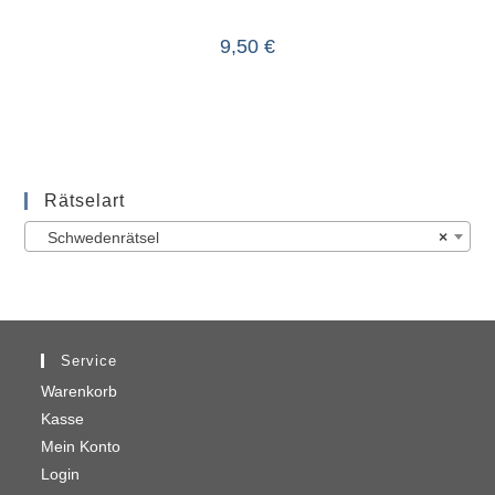
9,50
€
Rätselart
Schwedenrätsel
×
Service
Warenkorb
Kasse
Mein Konto
Login