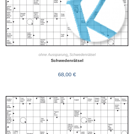
IN DEN WARENKORB
ohne Aussparung
,
Schwedenrätsel
Schwedenrätsel
68,00
€