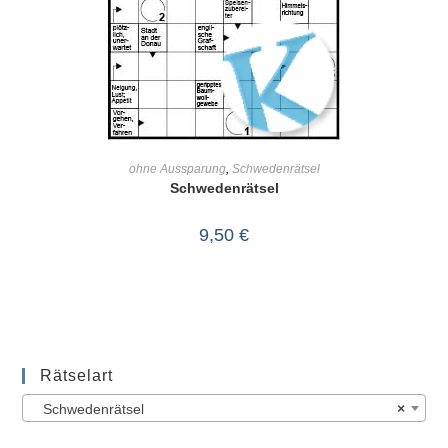
IN DEN WARENKORB
ohne Aussparung
,
Schwedenrätsel
Schwedenrätsel
9,50
€
Rätselart
Schwedenrätsel
×