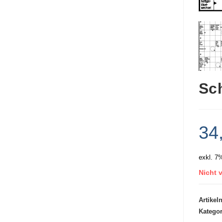
Sc
34
exkl. 7
Nicht v
Artike
Katego