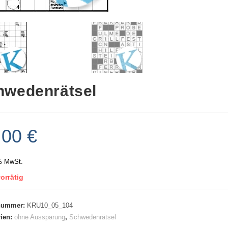
hwedenrätsel
,00
€
% MwSt.
orrätig
lnummer:
KRU10_05_104
rien:
ohne Aussparung
,
Schwedenrätsel