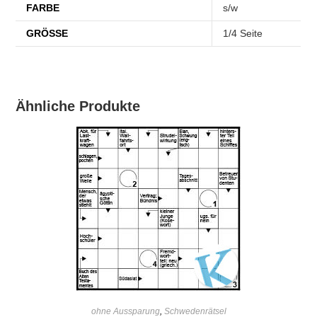
FARBE
s/w
GRÖSSE
1/4 Seite
Ähnliche Produkte
IN DEN WARENKORB
ohne Aussparung
,
Schwedenrätsel