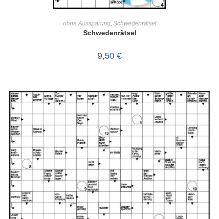
IN DEN WARENKORB
ohne Aussparung
,
Schwedenrätsel
Schwedenrätsel
9,50
€