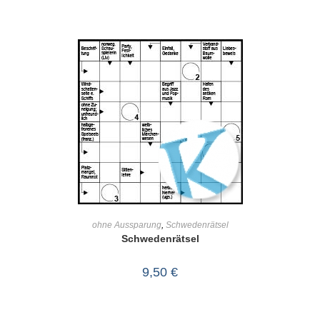
IN DEN WARENKORB
ohne Aussparung
,
Schwedenrätsel
Schwedenrätsel
9,50
€