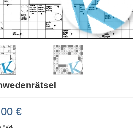
hwedenrätsel
,00
€
% MwSt.