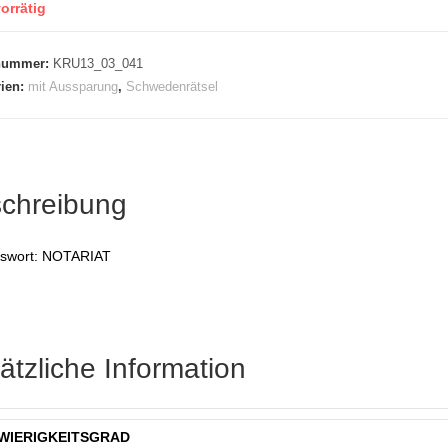
orrätig
lnummer:
KRU13_03_041
rien:
mit Aussparung
,
Schwedenrätsel
chreibung
swort: NOTARIAT
ätzliche Information
WIERIGKEITSGRAD