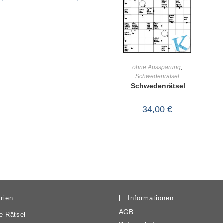
IN DEN
ohne Aussparung
,
Schwedenrätsel
WARENKORB
Schwedenrätsel
34,00
€
rien
Informationen
AGB
e Rätsel