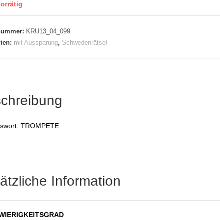
orrätig
lnummer:
KRU13_04_099
rien:
mit Aussparung
,
Schwedenrätsel
chreibung
gswort: TROMPETE
ätzliche Information
WIERIGKEITSGRAD