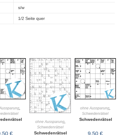
s/w
1/2 Seite quer
IN DEN
IN DEN
Aussparung
,
ohne Aussparung
,
edenrätsel
Schwedenrätsel
RENKORB
WARENKORB
edenrätsel
Schwedenrätsel
IN DEN
ohne Aussparung
,
Schwedenrätsel
WARENKORB
9,50
€
9,50
€
Schwedenrätsel