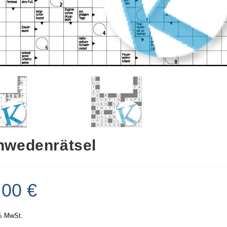
hwedenrätsel
,00
€
% MwSt.