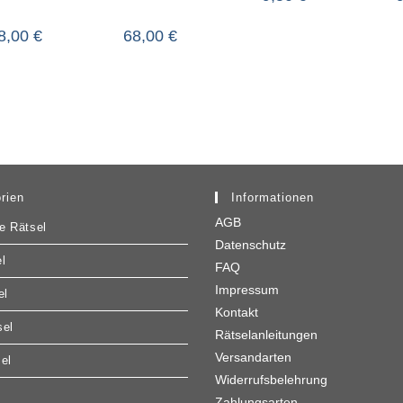
8,00
€
68,00
€
rien
Informationen
AGB
e Rätsel
Datenschutz
l
FAQ
Impressum
el
Kontakt
sel
Rätselanleitungen
Versandarten
sel
Widerrufsbelehrung
Zahlungsarten