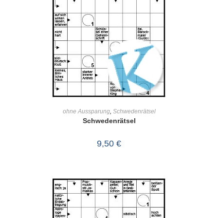
IN DEN WARENKORB
ohne Aussparung
,
Schwedenrätsel
Schwedenrätsel
9,50
€