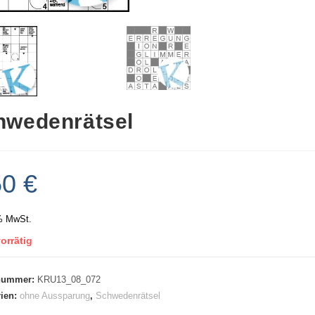
hwedenrätsel
50
€
% MwSt.
orrätig
lnummer:
KRU13_08_072
rien:
ohne Aussparung
,
Schwedenrätsel