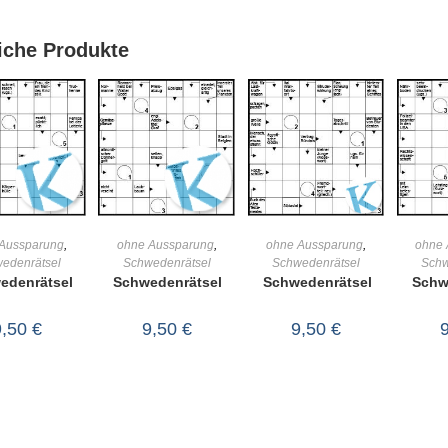
iche Produkte
IN DEN
IN DEN
IN DEN
Aussparung
,
ohne Aussparung
,
ohne Aussparung
,
ohne 
edenrätsel
Schwedenrätsel
Schwedenrätsel
Schw
RENKORB
WARENKORB
WARENKORB
WA
edenrätsel
Schwedenrätsel
Schwedenrätsel
Schw
9,50
€
9,50
€
9,50
€