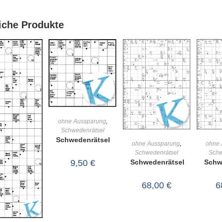
iche Produkte
IN DEN
ohne Aussparung
,
Schwedenrätsel
WARENKORB
Schwedenrätsel
IN DEN
ohne Aussparung
,
ohne 
Schwedenrätsel
Schw
WARENKORB
WA
9,50
€
Schwedenrätsel
Schw
68,00
€
6