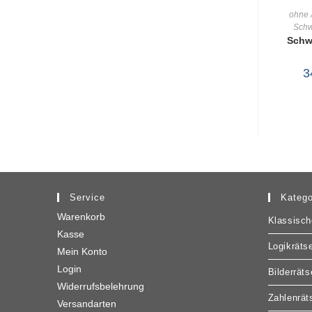
ohne 
Schw
WA
Schw
3
Service
Katego
Warenkorb
Klassisch
Kasse
Logikrätse
Mein Konto
Login
Bilderräts
Widerrufsbelehrung
Zahlenrät
Versandarten