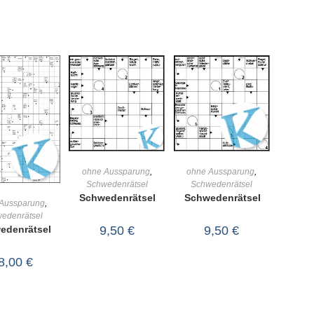
IN DEN
IN DEN
ohne Aussparung
,
ohne Aussparung
,
Schwedenrätsel
Schwedenrätsel
WARENKORB
WARENKORB
Schwedenrätsel
Schwedenrätsel
IN DEN
Aussparung
,
edenrätsel
RENKORB
9,50
€
9,50
€
edenrätsel
8,00
€