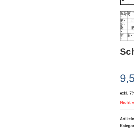
Sc
9,
exkl. 7
Nicht v
Artike
Katego