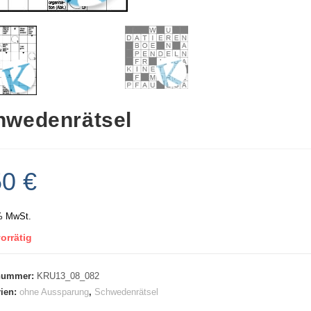
hwedenrätsel
50
€
% MwSt.
orrätig
lnummer:
KRU13_08_082
rien:
ohne Aussparung
,
Schwedenrätsel