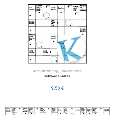
IN DEN WARENKORB
ohne Aussparung
,
Schwedenrätsel
Schwedenrätsel
9,50
€