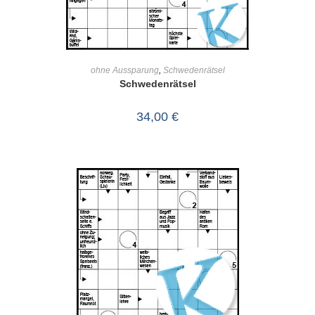
IN DEN WARENKORB
ohne Aussparung
,
Schwedenrätsel
Schwedenrätsel
34,00
€