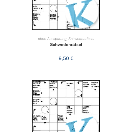
IN DEN WARENKORB
ohne Aussparung
,
Schwedenrätsel
Schwedenrätsel
9,50
€