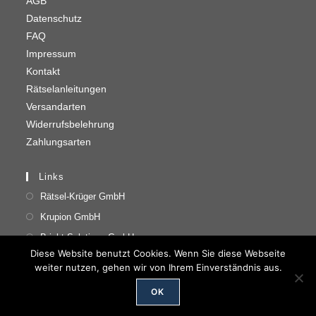
AGB
Datenschutz
FAQ
Impressum
Kontakt
Rätselanleitungen
Versandarten
Widerrufsbelehrung
Zahlungsarten
Links
Rätsel-Krüger GmbH
Krupion GmbH
Bright Solutions GmbH
Diese Website benutzt Cookies. Wenn Sie diese Webseite
weiter nutzen, gehen wir von Ihrem Einverständnis aus.
OK
Copyright 2026 - Krupion GmbH