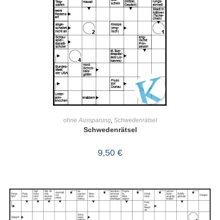
IN DEN WARENKORB
ohne Aussparung
,
Schwedenrätsel
Schwedenrätsel
9,50
€