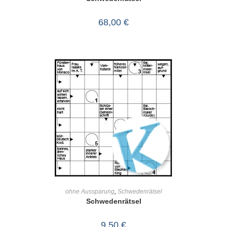
68,00
€
IN DEN WARENKORB
ohne Aussparung
,
Schwedenrätsel
Schwedenrätsel
9,50
€