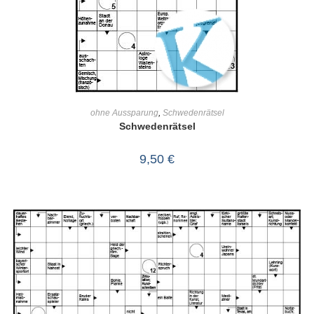
IN DEN WARENKORB
ohne Aussparung
,
Schwedenrätsel
Schwedenrätsel
9,50
€