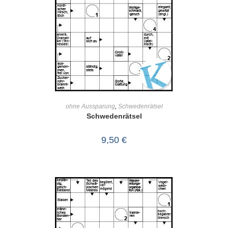
IN DEN WARENKORB
ohne Aussparung
,
Schwedenrätsel
Schwedenrätsel
9,50
€