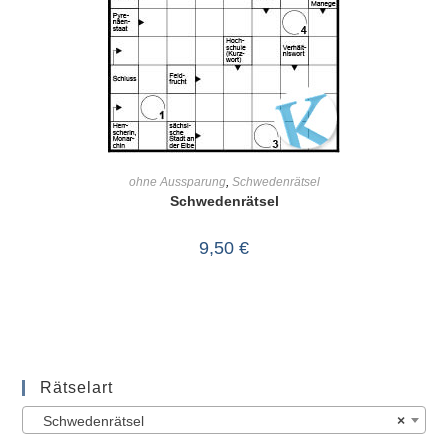
IN DEN WARENKORB
ohne Aussparung
,
Schwedenrätsel
Schwedenrätsel
9,50
€
Rätselart
Schwedenrätsel
×