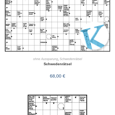
IN DEN WARENKORB
ohne Aussparung
,
Schwedenrätsel
Schwedenrätsel
68,00
€