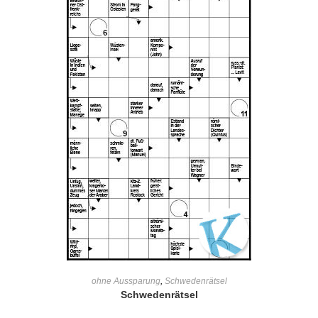
IN DEN WARENKORB
ohne Aussparung
,
Schwedenrätsel
Schwedenrätsel