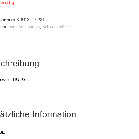
orrätig
lnummer:
KRU13_20_234
rien:
ohne Aussparung
,
Schwedenrätsel
chreibung
swort: HUEGEL
ätzliche Information
BE