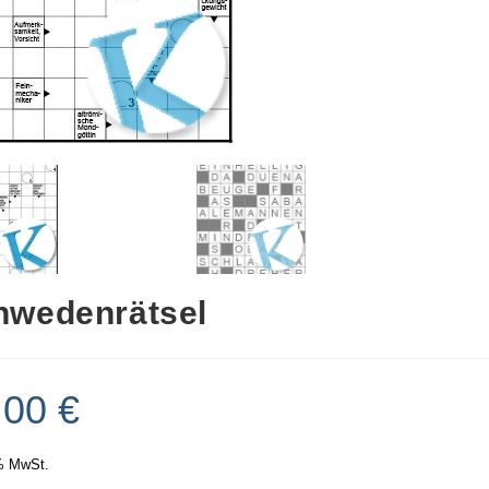
hwedenrätsel
,00
€
% MwSt.