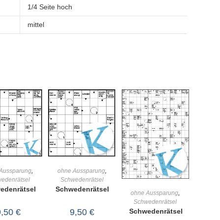
1/4 Seite hoch
mittel
IN DEN
IN DEN
Aussparung
,
ohne Aussparung
,
edenrätsel
Schwedenrätsel
RENKORB
WARENKORB
edenrätsel
Schwedenrätsel
IN DEN
ohne Aussparung
,
Schwedenrätsel
WARENKORB
9,50
€
9,50
€
Schwedenrätsel