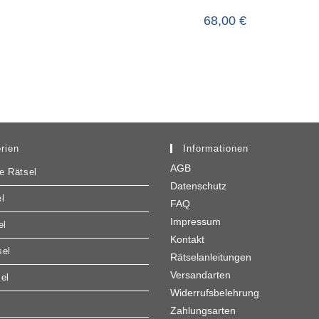
68,00
€
rien
Informationen
AGB
e Rätsel
Datenschutz
l
FAQ
Impressum
el
Kontakt
sel
Rätselanleitungen
Versandarten
sel
Widerrufsbelehrung
Zahlungsarten