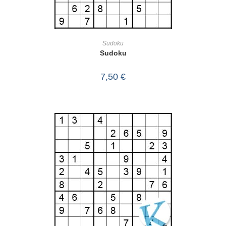
IN DEN WARENKORB
Sudoku
Sudoku
7,50
€