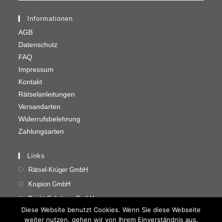
Informationen
AGB
Datenschutz
FAQ
Impressum
Kontakt
Rätselanleitungen
Versandarten
Widerrufsbelehrung
Zahlungsarten
Links
Rätsel-Krüger GmbH
Krupion GmbH
Bright Solutions GmbH
Diese Website benutzt Cookies. Wenn Sie diese Webseite
weiter nutzen, gehen wir von Ihrem Einverständnis aus.