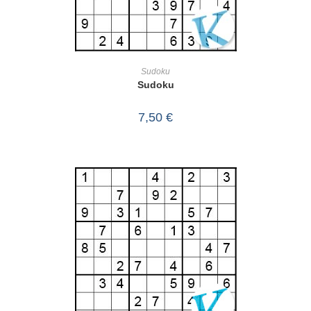
IN DEN WARENKORB
Sudoku
Sudoku
7,50
€