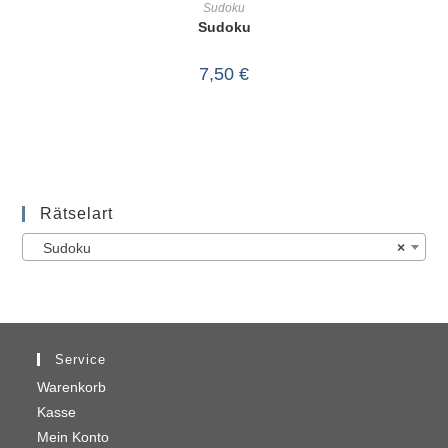
Sudoku
Sudoku
7,50
€
Rätselart
Sudoku
×
Service
Warenkorb
Kasse
Mein Konto