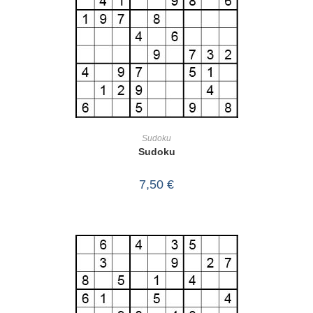
IN DEN WARENKORB
Sudoku
Sudoku
7,50
€