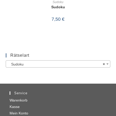
Sudoku
Sudoku
7,50
€
Rätselart
Sudoku
×
Service
Warenkorb
Kasse
Mein Konto