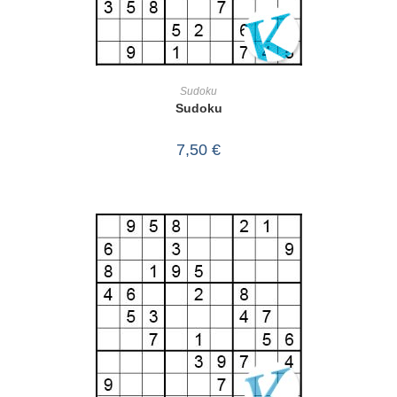
IN DEN WARENKORB
Sudoku
Sudoku
7,50
€