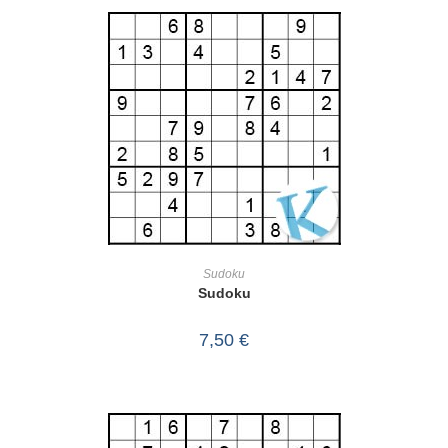
IN DEN WARENKORB
Sudoku
Sudoku
7,50
€