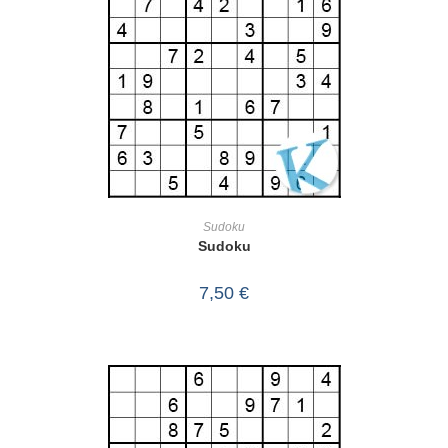
IN DEN WARENKORB
Sudoku
Sudoku
7,50
€