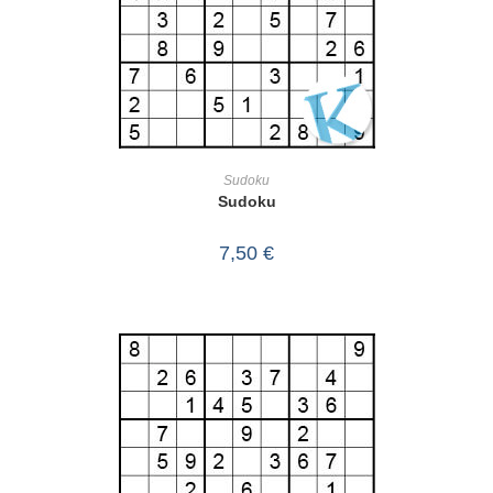
IN DEN WARENKORB
Sudoku
Sudoku
7,50
€