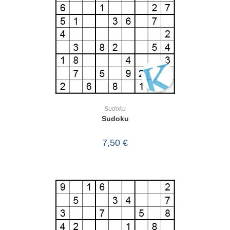
IN DEN WARENKORB
Sudoku
Sudoku
7,50
€