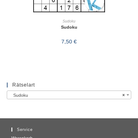
IN DEN WARENKORB
Sudoku
Sudoku
7,50
€
Rätselart
Sudoku
×
Service