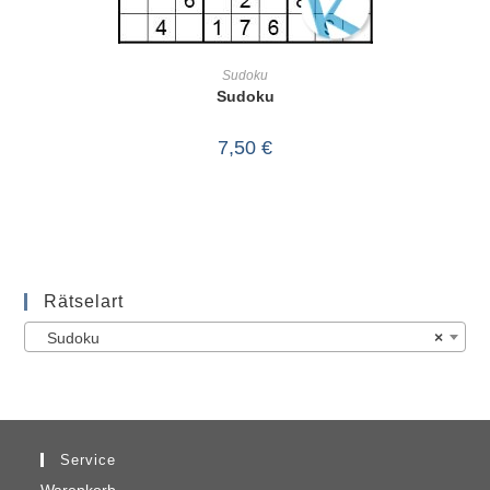
IN DEN WARENKORB
Sudoku
Sudoku
7,50
€
Rätselart
Sudoku
×
Service