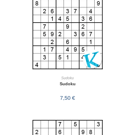
IN DEN WARENKORB
Sudoku
Sudoku
7,50
€