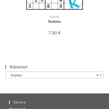
IN DEN WARENKORB
Sudoku
Sudoku
7,50
€
Rätselart
Sudoku
×
Service