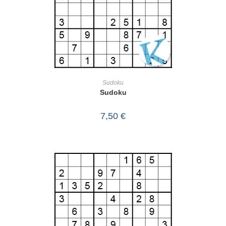
IN DEN WARENKORB
Sudoku
Sudoku
7,50
€