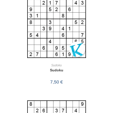
IN DEN WARENKORB
Sudoku
Sudoku
7,50
€