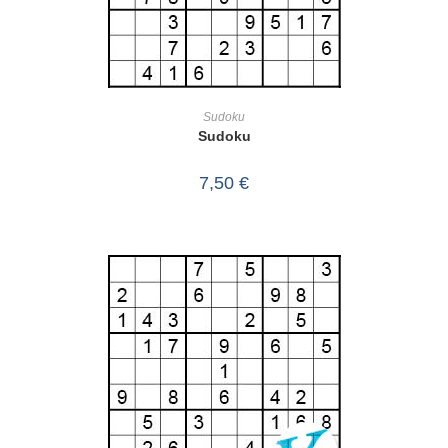
IN DEN WARENKORB
Sudoku
Sudoku
7,50
€