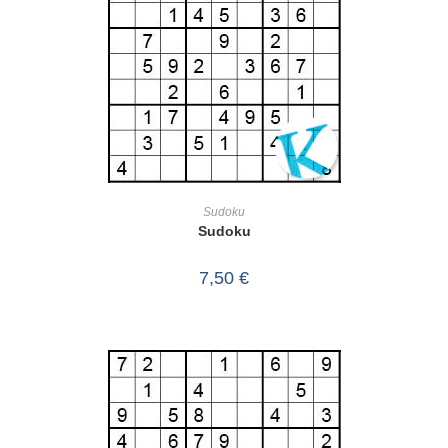
IN DEN WARENKORB
Sudoku
Sudoku
7,50
€