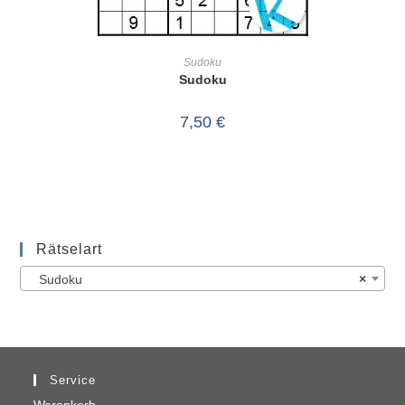
IN DEN WARENKORB
Sudoku
Sudoku
7,50
€
Rätselart
Sudoku
×
Service