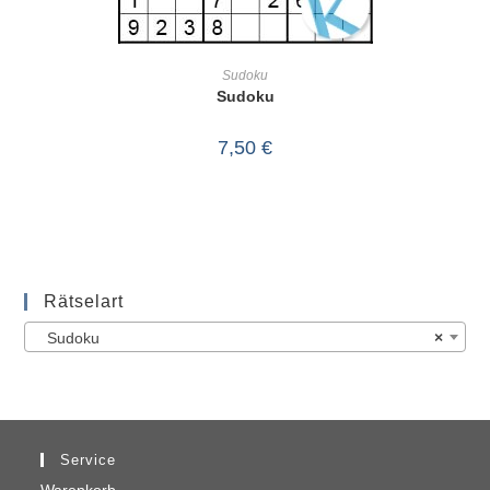
IN DEN WARENKORB
Sudoku
Sudoku
7,50
€
Rätselart
Sudoku
×
Service