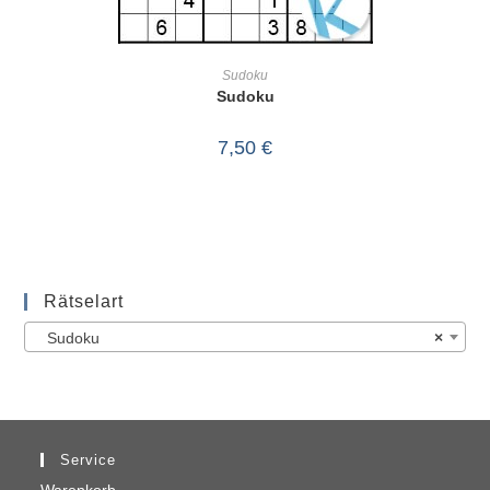
IN DEN WARENKORB
Sudoku
Sudoku
7,50
€
Rätselart
Sudoku
×
Service