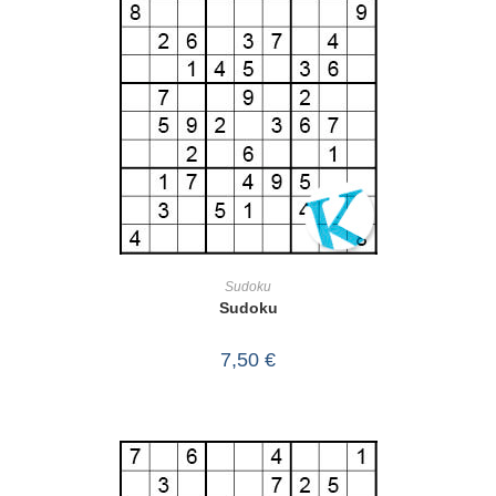
IN DEN WARENKORB
Sudoku
Sudoku
7,50
€