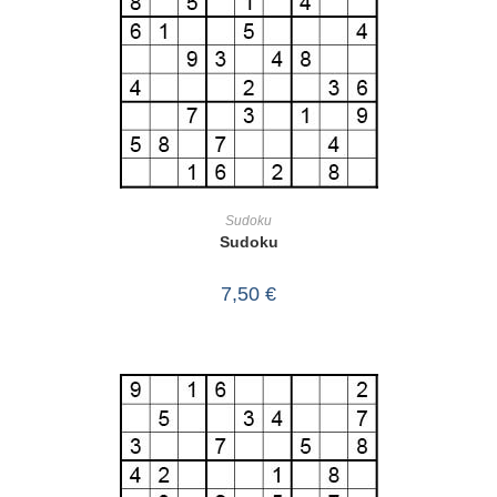
IN DEN WARENKORB
Sudoku
Sudoku
7,50
€