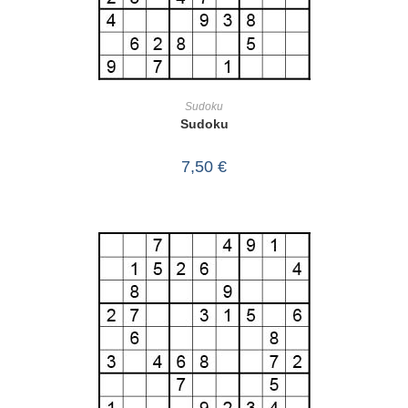
IN DEN WARENKORB
Sudoku
Sudoku
7,50
€