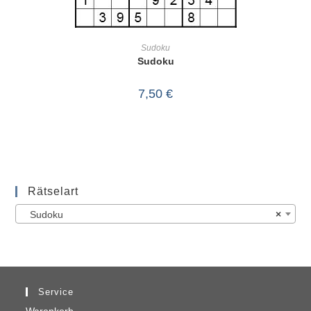
IN DEN WARENKORB
Sudoku
Sudoku
7,50
€
Rätselart
Sudoku
×
Service