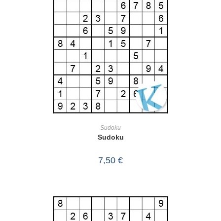
IN DEN WARENKORB
Sudoku
Sudoku
7,50
€