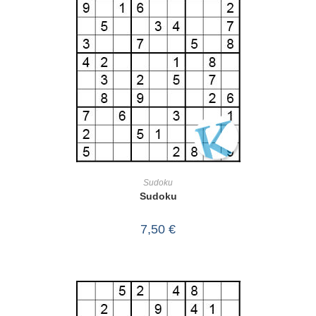
IN DEN WARENKORB
Sudoku
Sudoku
7,50
€