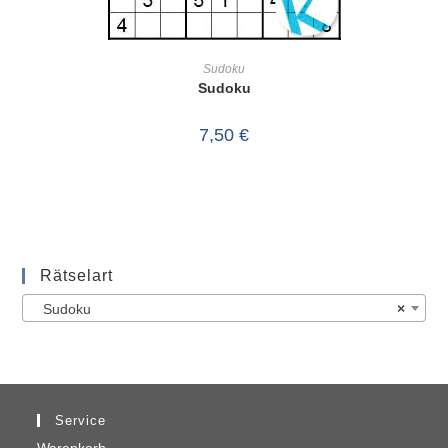
IN DEN WARENKORB
Sudoku
Sudoku
7,50
€
Rätselart
Sudoku
×
Service