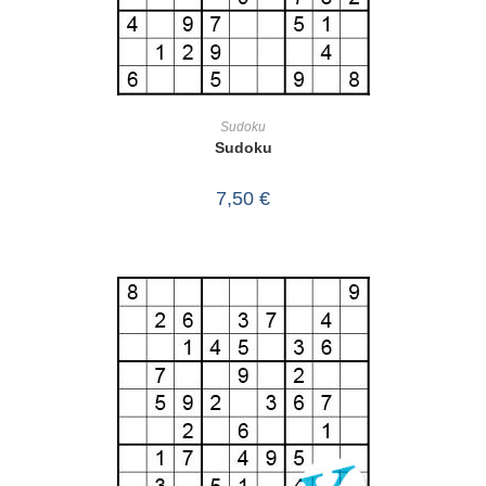
IN DEN WARENKORB
Sudoku
Sudoku
7,50
€