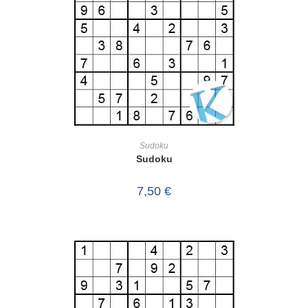
IN DEN WARENKORB
Sudoku
Sudoku
7,50
€