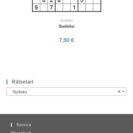
IN DEN WARENKORB
Sudoku
Sudoku
7,50
€
Rätselart
Sudoku
×
Service