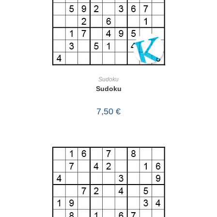
IN DEN WARENKORB
Sudoku
Sudoku
7,50
€