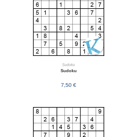
IN DEN WARENKORB
Sudoku
Sudoku
7,50
€