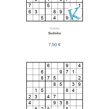
IN DEN WARENKORB
Sudoku
Sudoku
7,50
€