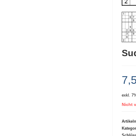
Su
7,
exkl. 7
Nicht v
Artike
Kategor
Schlüs