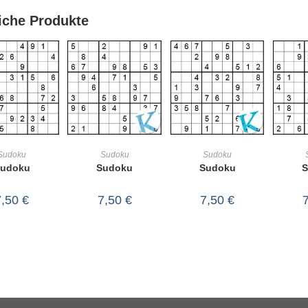
iche Produkte
IN DEN
IN DEN
IN DEN
Sudoku
Sudoku
Sudoku
udoku
Sudoku
Sudoku
S
RENKORB
WARENKORB
WARENKORB
WA
7,50
€
7,50
€
7,50
€