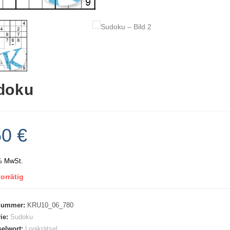
doku
50
€
% MwSt.
orrätig
lnummer:
KRU10_06_780
ie:
Sudoku
selwort:
Logikrätsel