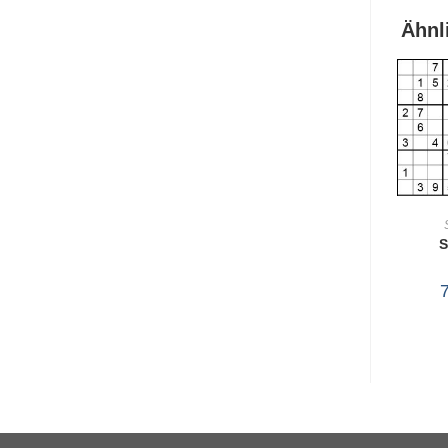
Ähnl
S
WA