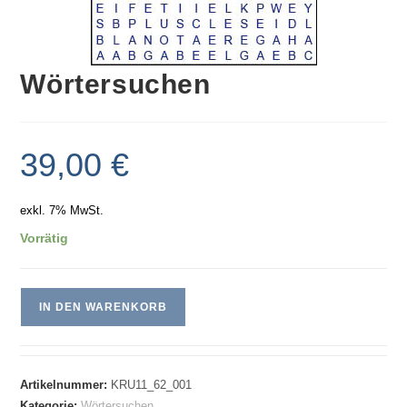
Wörtersuchen
39,00
€
exkl. 7% MwSt.
Vorrätig
IN DEN WARENKORB
Artikelnummer:
KRU11_62_001
Kategorie:
Wörtersuchen