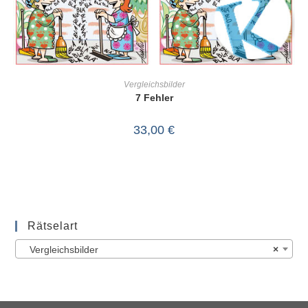
IN DEN WARENKORB
Vergleichsbilder
7 Fehler
33,00
€
Rätselart
Vergleichsbilder
×