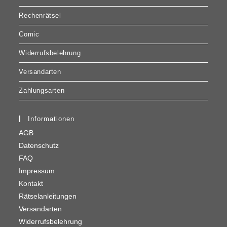
IN DEN WARENKORB
Wörtersuchen
Wörtersuchen
39,00
€
Thema: Hunderassen Art.-Nr. KRU16_07_016