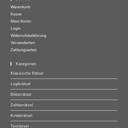
IN DEN WARENKORB
Wörtersuchen
Wörtersuchen
39,00
€
Thema: Farben Art.-Nr. KRU16_07_017