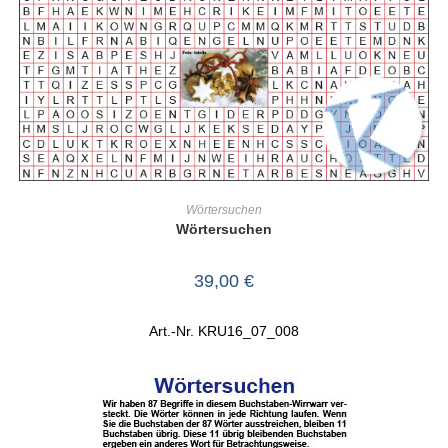
IN DEN WARENKORB
Wörtersuchen
Wörtersuchen
39,00
€
Art.-Nr. KRU16_07_008