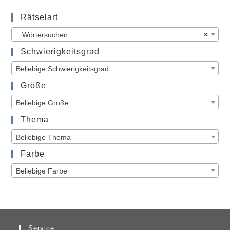
IN DEN WARENKORB
Wörtersuchen
Wörtersuchen
39,00
€
Thema: Flughafen Art.-Nr. KRU16_07_018