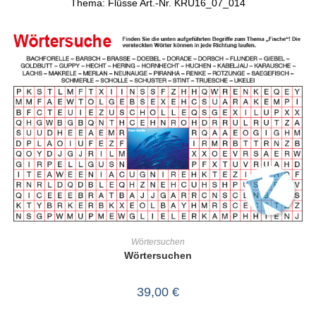
Thema: Flüsse Art.-Nr. KRU16_07_014
IN DEN WARENKORB
Wörtersuchen
Wörtersuchen
39,00
€